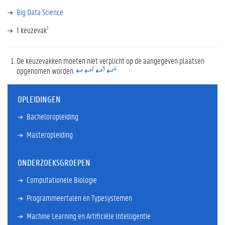
Big Data Science
1
1 keuzevak
De keuzevakken moeten niet verplicht op de aangegeven plaatsen
2
3
4
opgenomen worden.
↩
↩
↩
↩
OPLEIDINGEN
Bacheloropleiding
Masteropleiding
ONDERZOEKSGROEPEN
Computationele Biologie
Programmeertalen en Typesystemen
Machine Learning en Artificiële Intelligentie