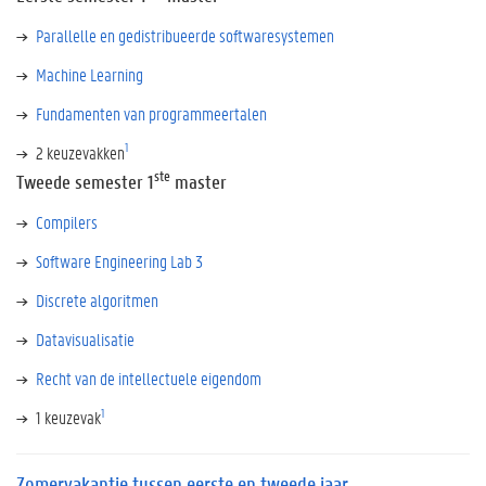
Parallelle en gedistribueerde softwaresystemen
Machine Learning
Fundamenten van programmeertalen
1
2 keuzevakken
ste
Tweede semester 1
master
Compilers
Software Engineering Lab 3
Discrete algoritmen
Datavisualisatie
Recht van de intellectuele eigendom
1
1 keuzevak
Zomervakantie tussen eerste en tweede jaar