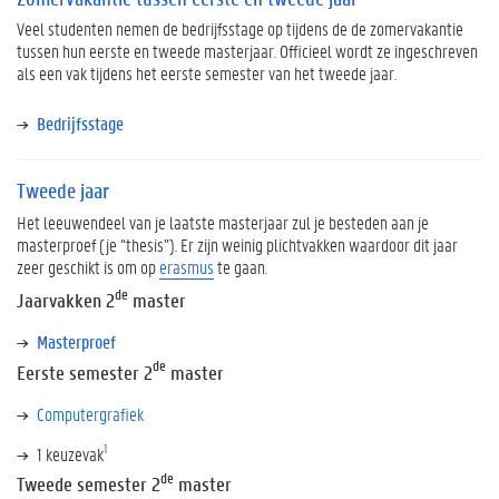
Veel studenten nemen de bedrijfsstage op tijdens de de zomervakantie
tussen hun eerste en tweede masterjaar. Officieel wordt ze ingeschreven
als een vak tijdens het eerste semester van het tweede jaar.
Bedrijfsstage
Tweede jaar
Het leeuwendeel van je laatste masterjaar zul je besteden aan je
masterproef (je “thesis”). Er zijn weinig plichtvakken waardoor dit jaar
zeer geschikt is om op
erasmus
te gaan.
de
Jaarvakken 2
master
Masterproef
de
Eerste semester 2
master
Computergrafiek
1
1 keuzevak
de
Tweede semester 2
master