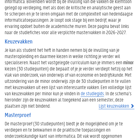
informatica. Bovendien wordt bij de invulling van die vakken de klemtoon
gelegd op verdieping, met als doel de kritische en analytische geest aan
te scherpen en je te leren omgaan met de complexiteit van hedendaagse
informaticatoepassingen. Je loopt ook stage bij een bedrijf, waar je
ervaring opdoet buiten de academische muren. Deze pagina bevat links
naar de studiefiches voor alle verplichte mastervakken in 2026-2027.
Keuzevakken
Je kan als student het heft in handen nemen bij de invulling van je
masteropleiding en daarmee kiezen in welke richting je verder wil
specialiseren. Naast het vastgelegde curriculum kan je immers een
minor
kiezen (30 studiepunten) die bepaalt of je je verder verdiept hetzij op het
vlak van onderzoek, van onderwijs of van economie en bedrijfskunde. Met
uitzondering van de minor onderwijs zijn de 30 studiepunten in te vullen
met keuzevakken uit een lijst van interessante vakken. Een volledige lijst
van keuzevakken per minor kun je vinden in
de studiegids
. In de schema’s
hieronder zijn de keuzevakken al toegekend aan een semester, deze
plaatsen zijn niet bindend.
Lijst keuzevakken
Masterproef
De masterproef (30 studiepunten) biedt je de mogelijkheid om je te
verdiepen en te bekwamen in de praktische toepassingen en
onderzoekskundige kant van informatica. Dit vak wordt opgenomen