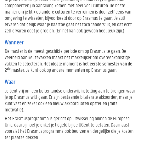
componenten) in aanraking komen met heel veel culturen. De beste
manier om je blik op andere culturen te verruimen is door zelf eens van
omgeving te wisselen, bijvoorbeeld door op Erasmus te gaan. Je zult
ervaren dat gelijk waar je naartoe gaat het toch “anders” is, en dat echt
zelf ervaren doet je groeien. (En het kan ook gewoon heel leuk zijn.)
Wanneer
De master is de meest geschikte periode om op Erasmus te gaan. De
veelheid aan keuzevakken maakt het makkelijker om overeenkomstige
vakken te selecteren. Het ideale moment is het
eerste semester van de
de
2
master
. Je kunt ook op andere momenten op Erasmus gaan.
Waar
Je bent vrij om een buitenlandse onderwijsinstelling aan te brengen waar
je op Erasmus wilt gaan. Er zijn bestaande bilaterale akkoorden, maar je
kunt vast en zeker ook een nieuw akkoord laten opstellen (mits
motivatie).
Het Erasmusprogramma is gericht op uitwisseling binnen de Europese
Unie, daarbij hoef je enkel je lidgeld bij de UGent te betalen. Daarnaast
voorziet het Erasmusprogramma ook beurzen en dergelijke die je kosten
ter plaatse dekken.