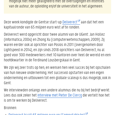
mogelijk niet meer gealigneerd met de overtuigingen en intenties
van de auteur, de opleiding en/of de universiteit in het algemeen.
Deze week kondigde de Gentse start-up
Deliverect
aan dat het een
kapitaalronde van 65 miljoen euro wist af te ronden.
Deliverect werd opgericht door twee alumni van de UGent: Jan Hollez
(informatica, 2004) en Zhong Xu (computerwetenschappen, 2009). Zij
waren eerder ook al oprichter van Posios in 2011 (overgenomen door
Lightspeed in 2014), en zijn sinds 2018 oprichters van Deliverect, nu al
goed voor 300 medewerkers met 10 kantoren over heel de wereld en een
hoofdkwartier in de Ferdinand Lousbergskaai in Gent.
We zijn wij zeer trots op hen, en wensen hen veel succes bij het opschalen
van hun nieuwe onderneming. Het succesvol opstarten van een eigen
onderneming en uitbouwen tot een globale scaleup is dus mogelijk, ook in
Gent.
We interviewden onlangs een andere alumnus die nu bij het bedrijf werkt.
Lees dus ook zeker het
interview met Pieter De Clercq
die vertelt hoe het
is om te werken bij Deliverect.
Bronnen:
Deliverect haalt 65 miljoen euro op (Computable.be)